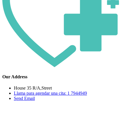
Our Address
House 35 R/A,Street
Llama para agendar una cita: 1 7944949
Send Email
Skip
to
content