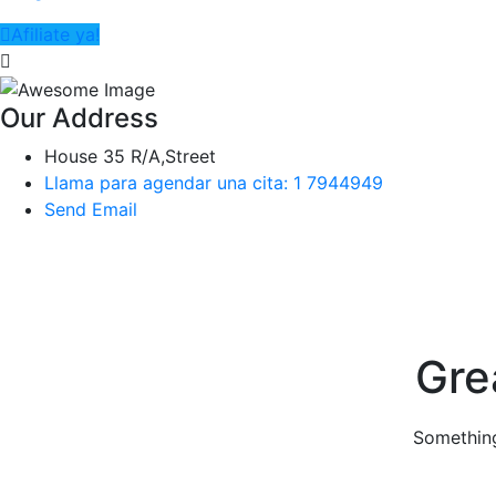
Afiliate ya!
Our Address
House 35 R/A,Street
Llama para agendar una cita: 1 7944949
Send Email
Skip
to
content
Gre
Something