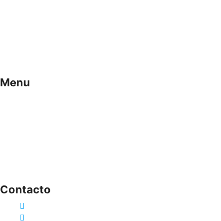
Le damos la posibilidad de tomar el control de su salud. 
Menu
Inicio
VPH
Planes individuales
Planes empresariales
Servicios
Blog
Prueba piloto gratis
Contacto
Bogota-Colombia
1 7944949