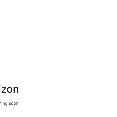
izon
hing soon!