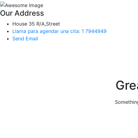
Our Address
House 35 R/A,Street
Llama para agendar una cita: 1 7944949
Send Email
Skip
to
content
Gre
Something