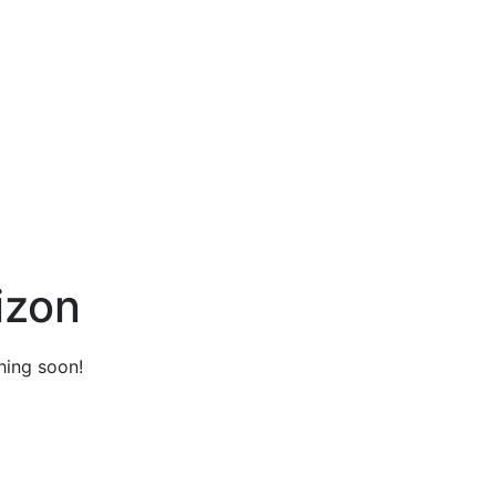
izon
hing soon!