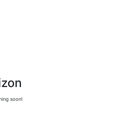
izon
hing soon!