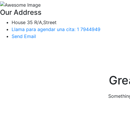
Our Address
House 35 R/A,Street
Llama para agendar una cita: 1 7944949
Send Email
Skip
to
content
Gre
Something