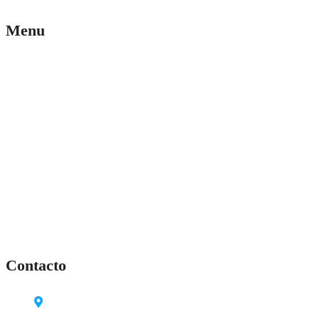
Menu
Inicio
VPH
Planes individuales
Planes empresariales
Servicios
Blog
Prueba piloto gratis
Contacto
Bogota-Colombia