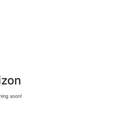
izon
hing soon!