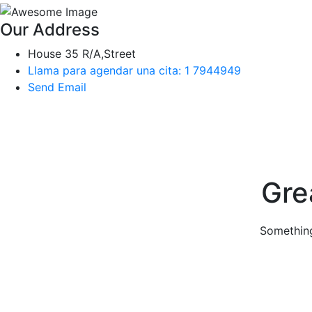
Our Address
House 35 R/A,Street
Llama para agendar una cita: 1 7944949
Send Email
Skip
to
content
Gre
Something