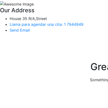
Our Address
House 35 R/A,Street
Llama para agendar una cita: 1 7944949
Send Email
Skip
to
content
Gre
Something