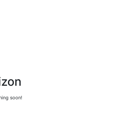
izon
hing soon!