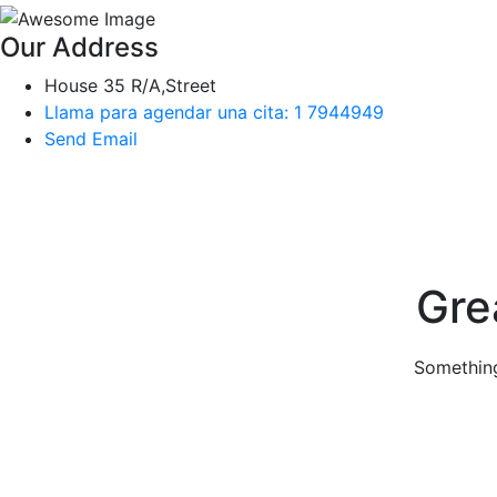
Our Address
House 35 R/A,Street
Llama para agendar una cita: 1 7944949
Send Email
Skip
to
content
Gre
Something