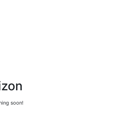
izon
hing soon!