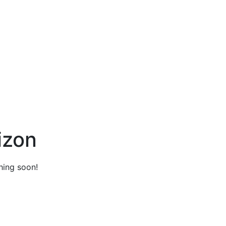
izon
hing soon!