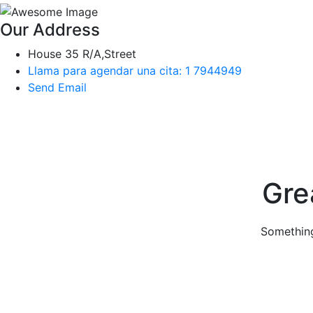
Our Address
House 35 R/A,Street
Llama para agendar una cita: 1 7944949
Send Email
Skip
to
content
Gre
Something